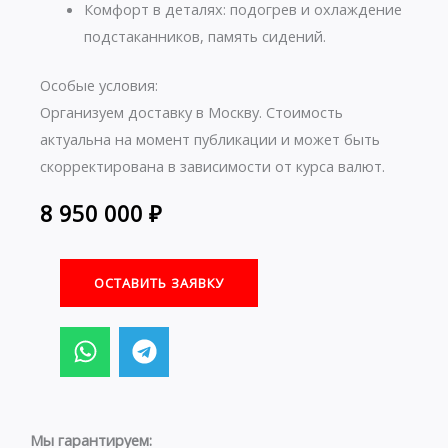
Комфорт в деталях: подогрев и охлаждение
подстаканников, память сидений.
Особые условия:
Организуем доставку в Москву. Стоимость
актуальна на момент публикации и может быть
скорректирована в зависимости от курса валют.
8 950 000
₽
ОСТАВИТЬ ЗАЯВКУ
W
T
h
e
a
l
t
e
s
g
Мы гарантируем: