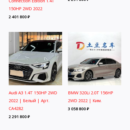
Connection Edition 1.4T
150HP 2WD 2022
2 401 800
₽
Audi A3 1.4T 150HP 2WD
BMW 320Li 2.0T 156HP
2022 | Белый | Арт.
2WD 2022 | Ким.
CA4282
3 058 800
₽
2 291 800
₽