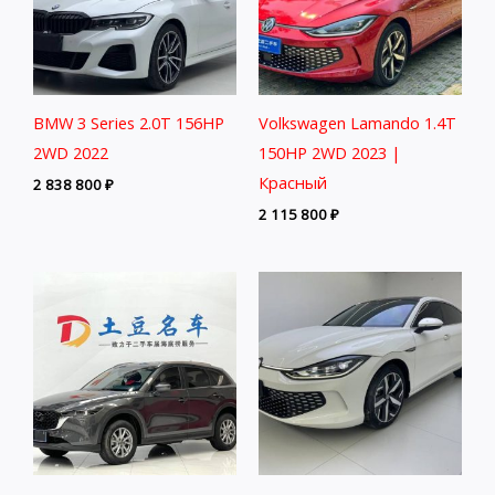
BMW 3 Series 2.0T 156HP
Volkswagen Lamando 1.4T
2WD 2022
150HP 2WD 2023 |
Красный
2 838 800
₽
2 115 800
₽