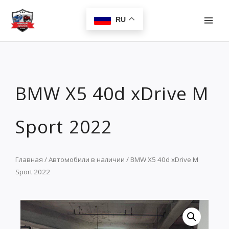
Перейти
MAI
к
RU
MEN
содержимому
BMW X5 40d xDrive M
Sport 2022
Главная
/
Автомобили в наличии
/ BMW X5 40d xDrive M
Sport 2022