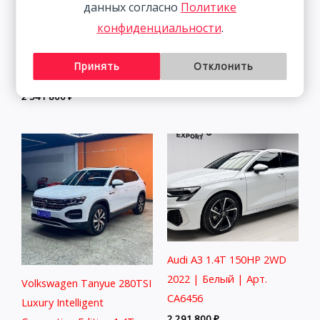
данных согласно
Политике
конфиденциальности
.
Mazda CX-5 2.0L 155HP
Skoda Kamiq 1.5L 112HP
2WD 2021 | Пепел | Арт.
2WD 2021
Принять
Отклонить
CA5218
1 833 800
₽
2 541 800
₽
Audi A3 1.4T 150HP 2WD
2022 | Белый | Арт.
Volkswagen Tanyue 280TSI
CA6456
Luxury Intelligent
2 291 800
₽