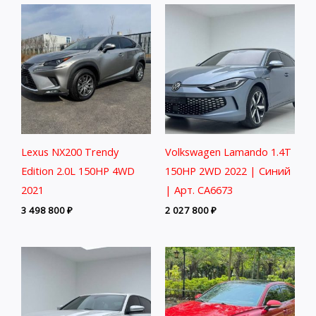
Lexus NX200 Trendy
Volkswagen Lamando 1.4T
Edition 2.0L 150HP 4WD
150HP 2WD 2022 | Синий
2021
| Арт. CA6673
3 498 800
₽
2 027 800
₽