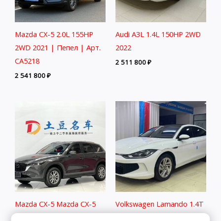
Mazda CX-5 2.0L 155HP
Audi A3L 1.4L 150HP 2WD
2WD 2021 | Пепел | Арт.
2022
CA5218
2 511 800
₽
2 541 800
₽
Mazda CX-5 Mazda CX-5
Volkswagen Lamando 1.4T
2.0L 155HP 2WD 2022
150HP 2WD 2022 | Белый