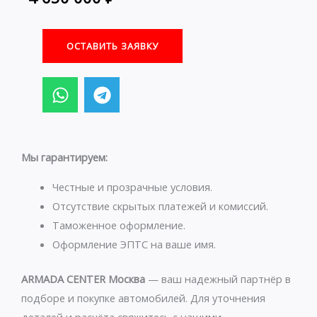
ОСТАВИТЬ ЗАЯВКУ
W
T
h
e
a
l
t
e
s
g
Мы гарантируем:
a
r
p
a
Честные и прозрачные условия.
p
m
Отсутствие скрытых платежей и комиссий.
Таможенное оформление.
Оформление ЭПТС на ваше имя.
ARMADA CENTER Москва
— ваш надежный партнёр в
подборе и покупке автомобилей. Для уточнения
деталей и расчёта свяжитесь с нашими