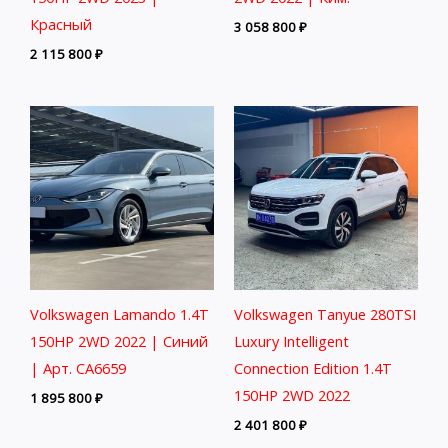
Красный
3 058 800
₽
2 115 800
₽
Volkswagen Lamando 1.4T
Volkswagen Tanyue 280TSI
150HP 2WD 2022 | Синий
Luxury Intelligent
| Арт. CA6659
Connection Edition 1.4T
150HP 2WD 2022
1 895 800
₽
2 401 800
₽