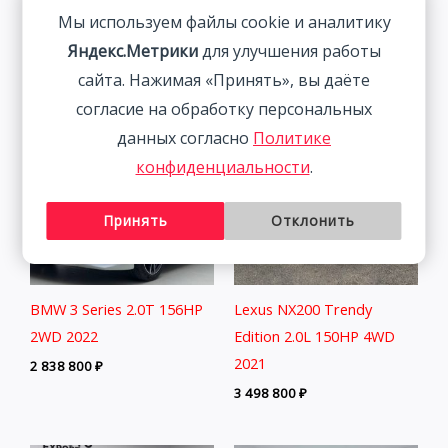
| Арт. CA3962
Мы используем файлы cookie и аналитику
2 464 800
₽
1 993 700
₽
Яндекс.Метрики
для улучшения работы
сайта. Нажимая «Принять», вы даёте
согласие на обработку персональных
данных согласно
Политике
конфиденциальности
.
Принять
Отклонить
BMW 3 Series 2.0T 156HP
Lexus NX200 Trendy
2WD 2022
Edition 2.0L 150HP 4WD
2021
2 838 800
₽
3 498 800
₽