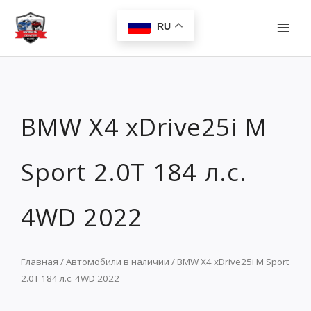
Перейти
MAI
к
RU
MEN
содержимому
BMW X4 xDrive25i M
Sport 2.0T 184 л.с.
4WD 2022
Главная
/
Автомобили в наличии
/ BMW X4 xDrive25i M Sport
2.0T 184 л.с. 4WD 2022