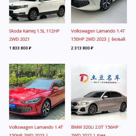
Skoda Kamiq 1.5L 112HP
Volkswagen Lamando 1.4T
2WD 2021
150HP 2WD 2023 | Белый
1 833 800
₽
2 313 800
₽
Volkswagen Lamando 1.4T
BMW 320Li 2.0T 156HP
150HP 2WD 2023 |
2WD 2022 | Ким.