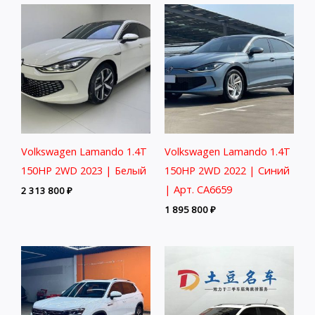
Volkswagen Lamando 1.4T
Volkswagen Lamando 1.4T
150HP 2WD 2023 | Белый
150HP 2WD 2022 | Синий
| Арт. CA6659
2 313 800
₽
1 895 800
₽