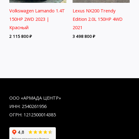
Volkswagen Lamando 1.4T
Lexus NX200 Trendy
150HP 2WD 2023 |
Edition 2.0L 150HP 4WD
Красный
2021
2 115 800
₽
3 498 800
₽
ООО «АРМАДА ЦЕНТР»
ИНН: 2540261956
ОГРН: 1212500014385