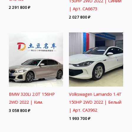
150HP 2WD 2022 | Синий
2 291 800
₽
| Арт. CA6673
2 027 800
₽
BMW 320Li 2.0T 156HP
Volkswagen Lamando 1.4T
2WD 2022 | Ким.
150HP 2WD 2022 | Белый
| Арт. CA3962
3 058 800
₽
1 993 700
₽