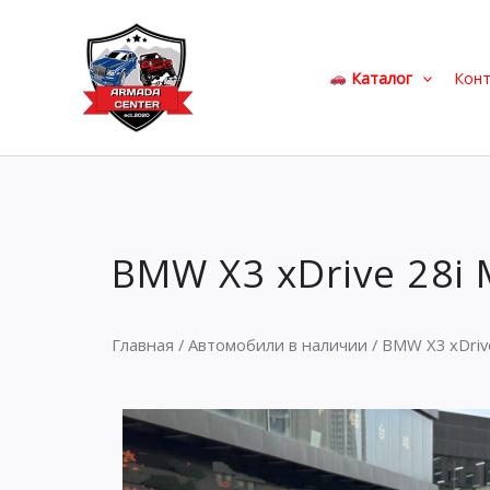
Перейти
к
содержимому
Каталог
Кон
BMW X3 xDrive 28i 
Главная
/
Автомобили в наличии
/ BMW X3 xDrive