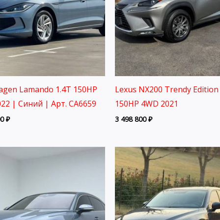
agen Lamando 1.4T 150HP
Lexus NX200 Trendy Edition 
22 | Синий | Арт. CA6659
150HP 4WD 2021
00
₽
3 498 800
₽