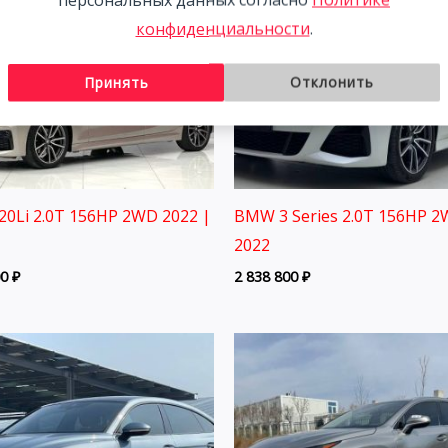
конфиденциальности
.
Принять
Отклонить
0Li 2.0T 156HP 2WD 2022 |
BMW 3 Series 2.0T 156HP 
2022
00
₽
2 838 800
₽