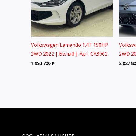
Volkswagen Lamando 1.4T 150HP
Volksw
2WD 2022 | Белый | Арт. CA3962
2WD 20
1 993 700
₽
2 027 8