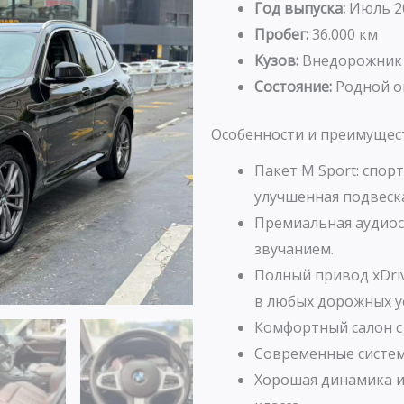
Год выпуска:
Июль 2
Пробег:
36.000 км
Кузов:
Внедорожник
Состояние:
Родной ок
Особенности и преимущес
Пакет M Sport: спор
улучшенная подвеск
Премиальная аудиос
звучанием.
Полный привод xDri
в любых дорожных у
Комфортный салон с
Современные систем
Хорошая динамика и