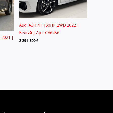
Audi A3 1.4T 150HP 2WD 2022 |
Белый | Арт. CA6456
 2021 |
2 291 800
₽