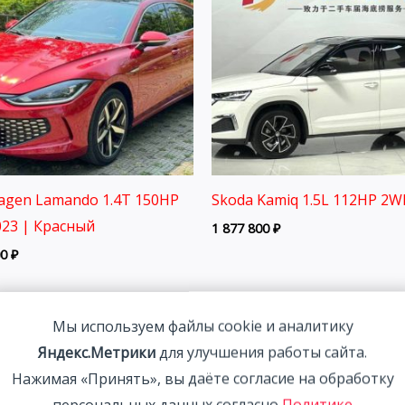
agen Lamando 1.4T 150HP
Skoda Kamiq 1.5L 112HP 2W
23 | Красный
1 877 800
₽
00
₽
Мы используем файлы cookie и аналитику
Яндекс.Метрики
для улучшения работы сайта.
Нажимая «Принять», вы даёте согласие на обработку
персональных данных согласно
Политике