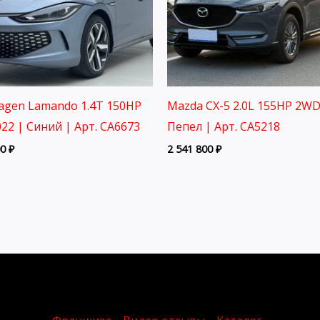
agen Lamando 1.4T 150HP
Mazda CX-5 2.0L 155HP 2WD
22 | Синий | Арт. CA6673
Пепел | Арт. CA5218
00
₽
2 541 800
₽