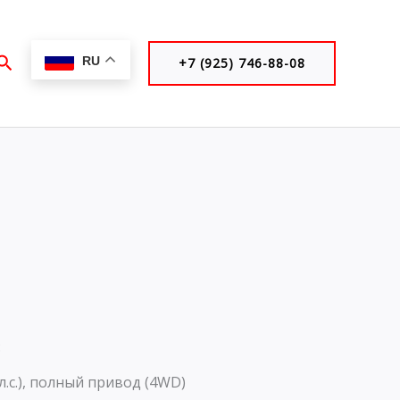
Поиск
RU
+7 (925) 746-88-08
:
 л.с.), полный привод (4WD)