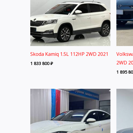
Skoda Kamiq 1.5L 112HP 2WD 2021
Volksw
2WD 20
1 833 800
₽
1 895 8