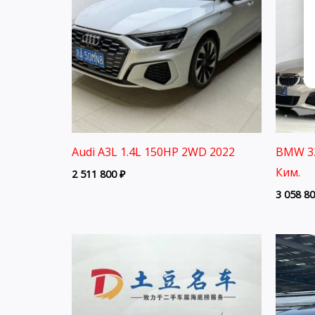
Audi A3L 1.4L 150HP 2WD 2022
BMW 32
Ким.
2 511 800
₽
3 058 8