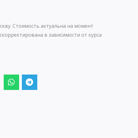
скву. Стоимость актуальна на момент
скорректирована в зависимости от курса
W
T
h
e
a
l
t
e
s
g
a
r
p
a
p
m