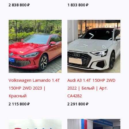
2 838 800
₽
1 833 800
₽
Volkswagen Lamando 1.4T
Audi A3 1.4T 150HP 2WD
150HP 2WD 2023 |
2022 | Белый | Арт.
Красный
CA4282
2 115 800
₽
2 291 800
₽