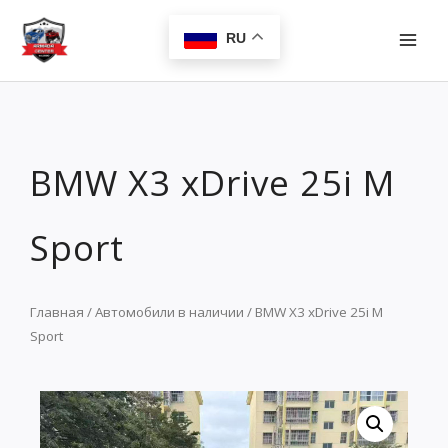
Перейти
MAI
к
RU
MEN
содержимому
BMW X3 xDrive 25i M
Sport
Главная
/
Автомобили в наличии
/ BMW X3 xDrive 25i M
Sport