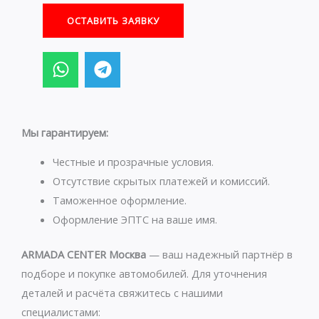
ОСТАВИТЬ ЗАЯВКУ
W
T
h
e
a
l
t
e
s
g
Мы гарантируем:
a
r
p
a
Честные и прозрачные условия.
p
m
Отсутствие скрытых платежей и комиссий.
Таможенное оформление.
Оформление ЭПТС на ваше имя.
ARMADA CENTER Москва
— ваш надежный партнёр в
подборе и покупке автомобилей. Для уточнения
деталей и расчёта свяжитесь с нашими
специалистами: