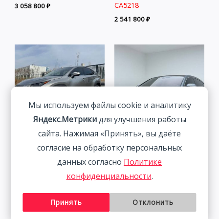
CA5218
3 058 800
₽
2 541 800
₽
Мы используем файлы cookie и аналитику
Яндекс.Метрики
для улучшения работы
сайта. Нажимая «Принять», вы даёте
Lexus NX200 Trendy
Volkswagen Lamando 1.4T
согласие на обработку персональных
Edition 2.0L 150HP 4WD
150HP 2WD 2022 | Синий
данных согласно
Политике
2021
| Арт. CA6673
конфиденциальности
.
3 498 800
₽
2 027 800
₽
Принять
Отклонить