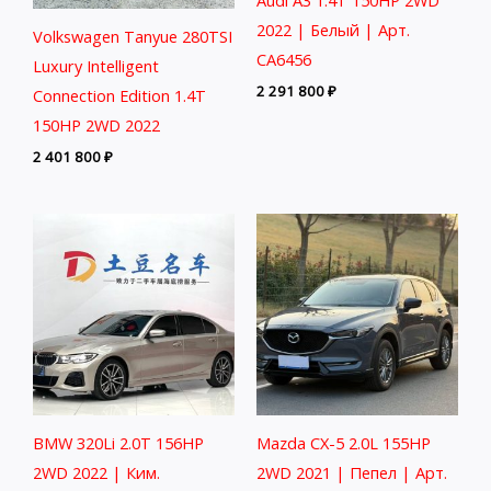
2022 | Белый | Арт.
Volkswagen Tanyue 280TSI
CA6456
Luxury Intelligent
2 291 800
₽
Connection Edition 1.4T
150HP 2WD 2022
2 401 800
₽
BMW 320Li 2.0T 156HP
Mazda CX-5 2.0L 155HP
2WD 2022 | Ким.
2WD 2021 | Пепел | Арт.