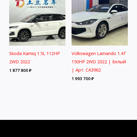
Skoda Kamiq 1.5L 112HP
Volkswagen Lamando 1.4T
2WD 2022
150HP 2WD 2022 | Белый
| Арт. CA3962
1 877 800
₽
1 993 700
₽