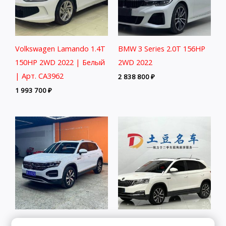
Volkswagen Lamando 1.4T
BMW 3 Series 2.0T 156HP
150HP 2WD 2022 | Белый
2WD 2022
| Арт. CA3962
2 838 800
₽
1 993 700
₽
Volkswagen Tanyue 280TSI
Skoda Kamiq 1.5L 112HP