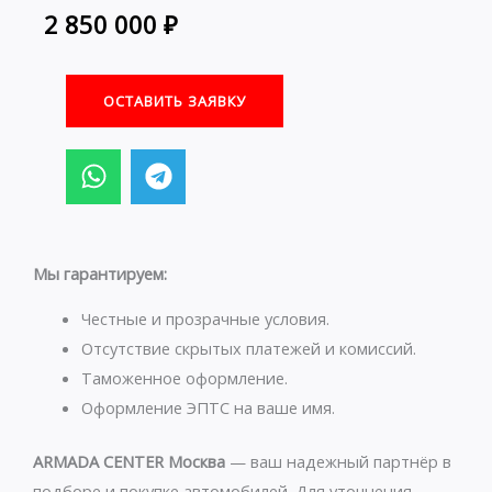
2 850 000
₽
ОСТАВИТЬ ЗАЯВКУ
W
T
h
e
a
l
t
e
s
g
Мы гарантируем:
a
r
p
a
Честные и прозрачные условия.
p
m
Отсутствие скрытых платежей и комиссий.
Таможенное оформление.
Оформление ЭПТС на ваше имя.
ARMADA CENTER Москва
— ваш надежный партнёр в
подборе и покупке автомобилей. Для уточнения