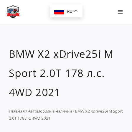
Перейти
MAI
к
RU
MEN
содержимому
BMW X2 xDrive25i M
Sport 2.0T 178 л.с.
4WD 2021
Главная
/
Автомобили в наличии
/ BMW X2 xDrive25i M Sport
2.0T 178 л.с. 4WD 2021