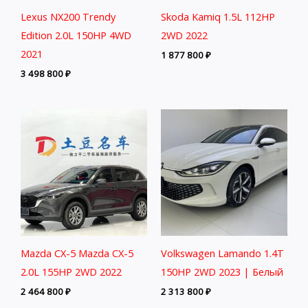
Lexus NX200 Trendy
Skoda Kamiq 1.5L 112HP
Edition 2.0L 150HP 4WD
2WD 2022
2021
1 877 800
₽
3 498 800
₽
Mazda CX-5 Mazda CX-5
Volkswagen Lamando 1.4T
2.0L 155HP 2WD 2022
150HP 2WD 2023 | Белый
2 464 800
₽
2 313 800
₽