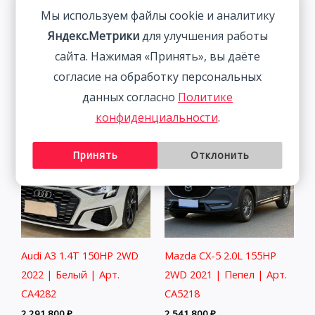
Luxury Intelligent
2WD 2021
Мы используем файлы cookie и аналитику
Connection Edition 1.4T
1 833 800
₽
Яндекс.Метрики
для улучшения работы
150HP 2WD 2022
сайта. Нажимая «Принять», вы даёте
2 401 800
₽
согласие на обработку персональных
данных согласно
Политике
конфиденциальности
.
Принять
Отклонить
Audi A3 1.4T 150HP 2WD
Mazda CX-5 2.0L 155HP
2022 | Белый | Арт.
2WD 2021 | Пепел | Арт.
CA4282
CA5218
2 291 800
₽
2 541 800
₽