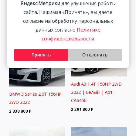
Яндекс.Метрики
для улучшения работы
| Арт. CA3962
| Арт. CA6673
сайта. Нажимая «Принять», вы даёте
1 993 700
₽
2 027 800
₽
согласие на обработку персональных
данных согласно
Политике
конфиденциальности
.
Принять
Отклонить
Audi A3 1.4T 150HP 2WD
2022 | Белый | Арт.
BMW 3 Series 2.0T 156HP
CA6456
2WD 2022
2 291 800
₽
2 838 800
₽