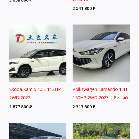
2 541 800
₽
Skoda Kamiq 1.5L 112HP
Volkswagen Lamando 1.4T
2WD 2022
150HP 2WD 2023 | Белый
1 877 800
₽
2 313 800
₽