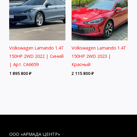
Volkswagen Lamando 1.4T
Volkswagen Lamando 1.4T
150HP 2WD 2022 | Синий
150HP 2WD 2023 |
| Арт. CA6659
Красный
1 895 800
₽
2 115 800
₽
ООО «АРМАДА ЦЕНТР»