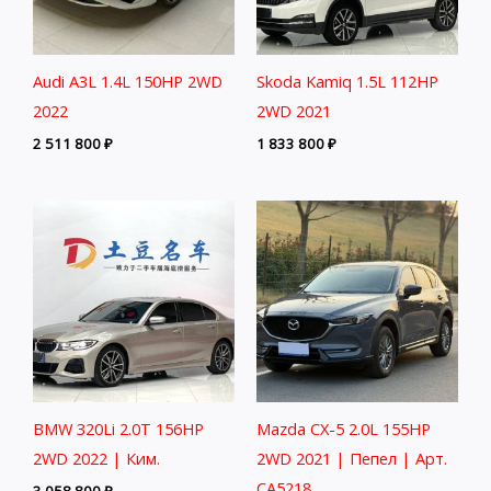
Audi A3L 1.4L 150HP 2WD
Skoda Kamiq 1.5L 112HP
2022
2WD 2021
2 511 800
₽
1 833 800
₽
BMW 320Li 2.0T 156HP
Mazda CX-5 2.0L 155HP
2WD 2022 | Ким.
2WD 2021 | Пепел | Арт.
CA5218
3 058 800
₽