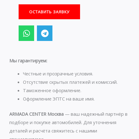
ОСТАВИТЬ ЗАЯВКУ
W
T
h
e
a
l
t
e
s
g
Мы гарантируем:
a
r
p
a
Честные и прозрачные условия.
p
m
Отсутствие скрытых платежей и комиссий.
Таможенное оформление.
Оформление ЭПТС на ваше имя.
ARMADA CENTER Москва
— ваш надежный партнёр в
подборе и покупке автомобилей. Для уточнения
деталей и расчёта свяжитесь с нашими
специалистами: