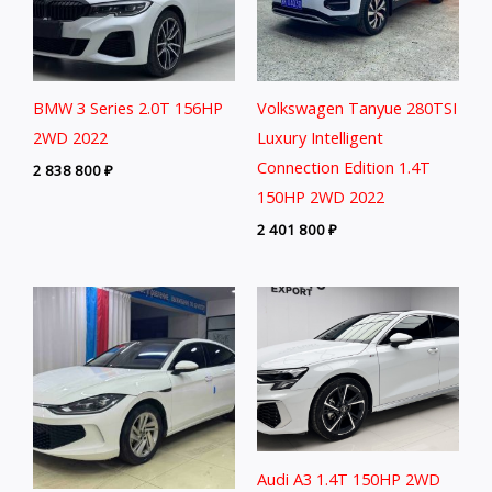
BMW 3 Series 2.0T 156HP
Volkswagen Tanyue 280TSI
2WD 2022
Luxury Intelligent
Connection Edition 1.4T
2 838 800
₽
150HP 2WD 2022
2 401 800
₽
Audi A3 1.4T 150HP 2WD