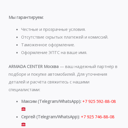
a
l
t
e
s
g
Мы гарантируем:
a
r
p
a
Честные и прозрачные условия.
p
m
Отсутствие скрытых платежей и комиссий.
Таможенное оформление.
Оформление ЭПТС на ваше имя.
ARMADA CENTER Москва
— ваш надежный партнёр в
подборе и покупке автомобилей. Для уточнения
деталей и расчёта свяжитесь с нашими
специалистами:
Максим (Telegram/WhatsApp):
+7 925 592-88-08
Сергей (Telegram/WhatsApp):
+7 925 746-88-08