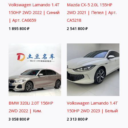
Volkswagen Lamando 1.4T
Mazda CX-5 2.0L 155HP
150HP 2WD 2022 | Синий
2WD 2021 | Пепел | Арт.
| Арт. CA6659
CA5218
1 895 800
₽
2 541 800
₽
BMW 320Li 2.0T 156HP
Volkswagen Lamando 1.4T
2WD 2022 | Ким.
150HP 2WD 2023 | Белый
3 058 800
₽
2 313 800
₽