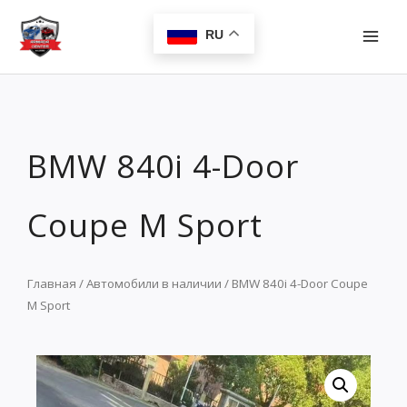
Перейти
MAI
к
RU
MEN
содержимому
BMW 840i 4-Door
Coupe M Sport
Главная
/
Автомобили в наличии
/ BMW 840i 4-Door Coupe
M Sport