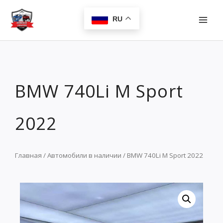
Перейти
MAI
к
RU
MEN
содержимому
BMW 740Li M Sport
2022
Главная
/
Автомобили в наличии
/ BMW 740Li M Sport 2022