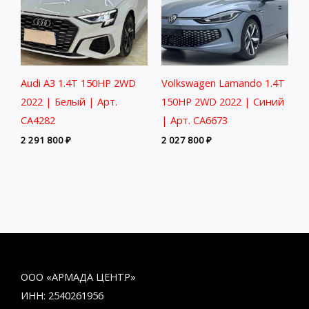
Audi A3 1.4T 150HP 2WD
Volkswagen Lamando 1.4T
2022 | Белый | Арт.
150HP 2WD 2022 | Синий
CA4282
| Арт. CA6673
2 291 800
₽
2 027 800
₽
ООО «АРМАДА ЦЕНТР»
ИНН: 2540261956