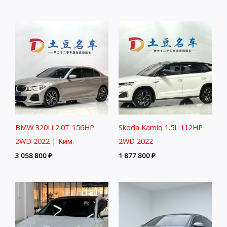
BMW 320Li 2.0T 156HP
Skoda Kamiq 1.5L 112HP
2WD 2022 | Ким.
2WD 2022
3 058 800
₽
1 877 800
₽