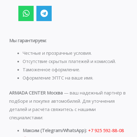
W
T
h
e
a
l
t
e
s
g
Мы гарантируем:
a
r
p
a
Честные и прозрачные условия.
p
m
Отсутствие скрытых платежей и комиссий.
Таможенное оформление.
Оформление ЭПТС на ваше имя.
ARMADA CENTER Москва
— ваш надежный партнёр в
подборе и покупке автомобилей. Для уточнения
деталей и расчёта свяжитесь с нашими
специалистами:
Максим (Telegram/WhatsApp):
+7 925 592-88-08