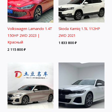
Volkswagen Lamando 1.4T
Skoda Kamiq 1.5L 112HP
150HP 2WD 2023 |
2WD 2021
Красный
1 833 800
₽
2 115 800
₽