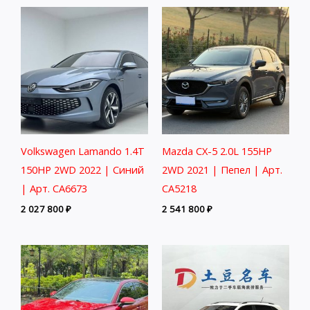
Volkswagen Lamando 1.4T
Mazda CX-5 2.0L 155HP
150HP 2WD 2022 | Синий
2WD 2021 | Пепел | Арт.
| Арт. CA6673
CA5218
2 027 800
₽
2 541 800
₽