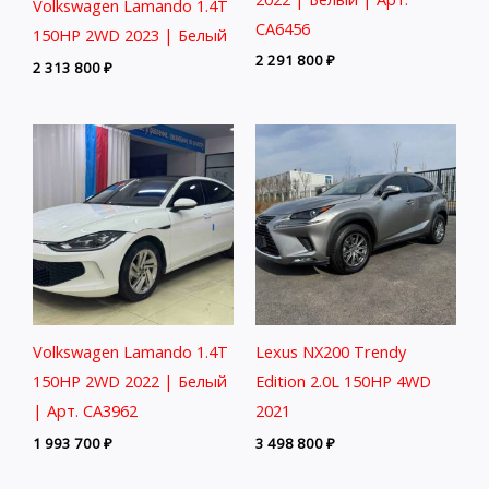
Volkswagen Lamando 1.4T
CA6456
150HP 2WD 2023 | Белый
2 291 800
₽
2 313 800
₽
Volkswagen Lamando 1.4T
Lexus NX200 Trendy
150HP 2WD 2022 | Белый
Edition 2.0L 150HP 4WD
| Арт. CA3962
2021
1 993 700
₽
3 498 800
₽