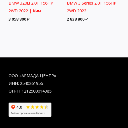
BMW 320Li 2.0T 156HP
BMW 3 Series 2.0T 156HP
2WD 2022 | Ким.
2WD 2022
3 058 800
₽
2 838 800
₽
ООО «АРМАДА ЦЕНТР»
ИНН: 2540261956
ОГРН: 1212500014385