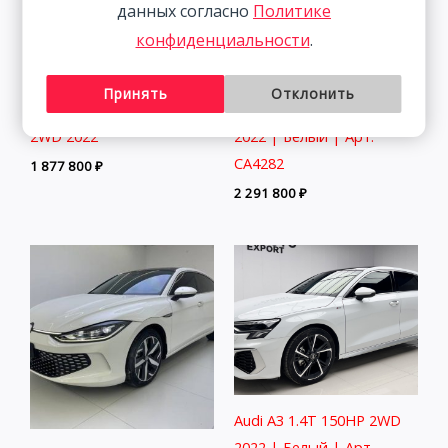
данных согласно
Политике
конфиденциальности
.
Принять
Отклонить
Skoda Kamiq 1.5L 112HP
Audi A3 1.4T 150HP 2WD
2WD 2022
2022 | Белый | Арт.
CA4282
1 877 800
₽
2 291 800
₽
Audi A3 1.4T 150HP 2WD
2022 | Белый | Арт.