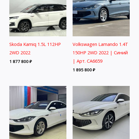
Skoda Kamiq 1.5L 112HP
Volkswagen Lamando 1.4T
2WD 2022
150HP 2WD 2022 | Синий
| Арт. CA6659
1 877 800
₽
1 895 800
₽