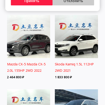
Принять
Отклонить
2 291 800
₽
2 027 800
₽
Mazda CX-5 Mazda CX-5
Skoda Kamiq 1.5L 112HP
2.0L 155HP 2WD 2022
2WD 2021
2 464 800
₽
1 833 800
₽