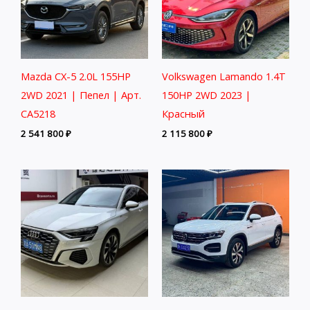
Mazda CX-5 2.0L 155HP
Volkswagen Lamando 1.4T
2WD 2021 | Пепел | Арт.
150HP 2WD 2023 |
CA5218
Красный
2 541 800
₽
2 115 800
₽