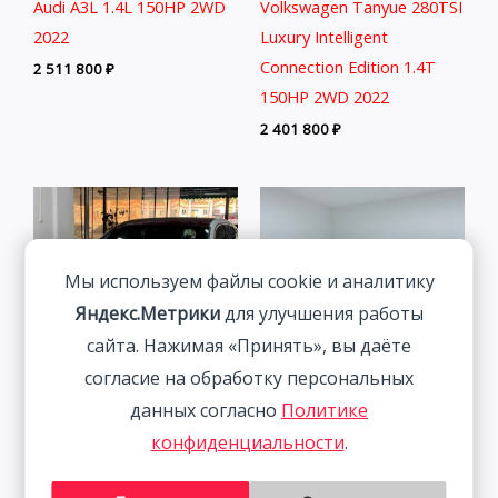
Audi A3L 1.4L 150HP 2WD
Volkswagen Tanyue 280TSI
2022
Luxury Intelligent
Connection Edition 1.4T
2 511 800
₽
150HP 2WD 2022
2 401 800
₽
Мы используем файлы cookie и аналитику
Яндекс.Метрики
для улучшения работы
сайта. Нажимая «Принять», вы даёте
согласие на обработку персональных
данных согласно
Политике
Audi A3 1.4T 150HP 2WD
Volkswagen Lamando 1.4T
конфиденциальности
.
2022 | Белый | Арт.
150HP 2WD 2022 | Синий
CA4282
| Арт. CA6673