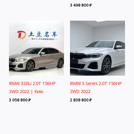
3 498 800
₽
BMW 320Li 2.0T 156HP
BMW 3 Series 2.0T 156HP
2WD 2022 | Ким.
2WD 2022
3 058 800
₽
2 838 800
₽