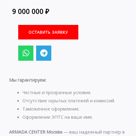
9 000 000
₽
ОСТАВИТЬ ЗАЯВКУ
W
T
h
e
a
l
t
e
s
g
Мы гарантируем:
a
r
p
a
Честные и прозрачные условия.
p
m
Отсутствие скрытых платежей и комиссий.
Таможенное оформление.
Оформление ЭПТС на ваше имя.
ARMADA CENTER Москва
— ваш надежный партнёр в