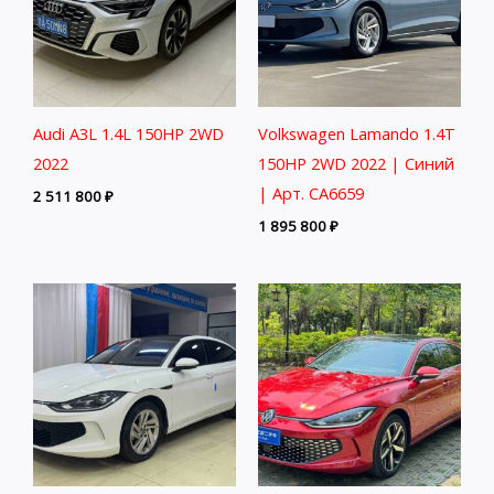
Audi A3L 1.4L 150HP 2WD
Volkswagen Lamando 1.4T
2022
150HP 2WD 2022 | Синий
| Арт. CA6659
2 511 800
₽
1 895 800
₽