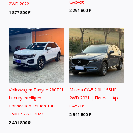
CA6456
2WD 2022
2 291 800
₽
1 877 800
₽
Volkswagen Tanyue 280TSI
Mazda CX-5 2.0L 155HP
Luxury Intelligent
2WD 2021 | Пепел | Арт.
Connection Edition 1.4T
CA5218
150HP 2WD 2022
2 541 800
₽
2 401 800
₽