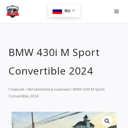
Перейти
MAI
к
RU
MEN
содержимому
BMW 430i M Sport
Convertible 2024
Главная
/
Автомобили в наличии
/ BMW 430i M Sport
Convertible 2024