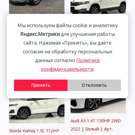
Мы используем файлы cookie и аналитику
Lexus NX200 Trendy
Skoda Kamiq 1.5L 112HP
Яндекс.Метрики
для улучшения работы
Edition 2.0L 150HP 4WD
2WD 2021
сайта. Нажимая «Принять», вы даёте
2021
1 833 800
₽
согласие на обработку персональных
3 498 800
₽
данных согласно
Политике
конфиденциальности
.
Принять
Отклонить
Audi A3 1.4T 150HP 2WD
2022 | Белый | Арт.
Skoda Kamiq 1.5L 112HP