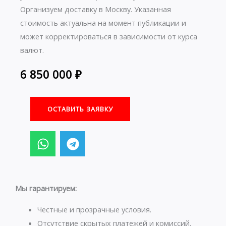
Организуем доставку в Москву. Указанная
стоимость актуальна на момент публикации и
может корректироваться в зависимости от курса
валют.
6 850 000
₽
ОСТАВИТЬ ЗАЯВКУ
W
T
h
e
a
l
t
e
s
g
Мы гарантируем:
a
r
p
a
Честные и прозрачные условия.
p
m
Отсутствие скрытых платежей и комиссий.