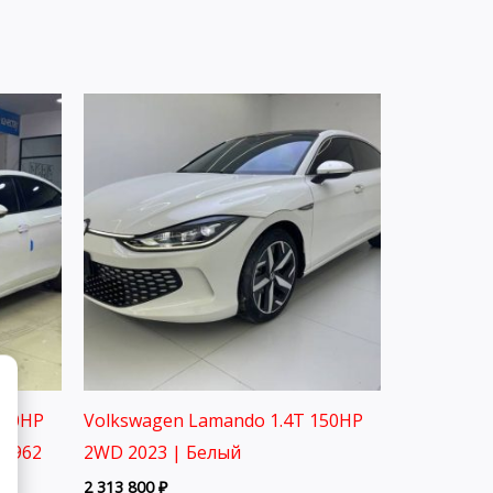
150HP
Volkswagen Lamando 1.4T 150HP
A3962
2WD 2023 | Белый
2 313 800
₽