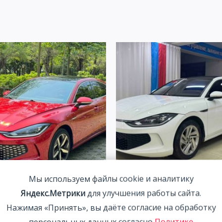
Мы используем файлы cookie и аналитику
agen Lamando 1.4T 150HP
Volkswagen Lamando 1.4T 
Яндекс.Метрики
для улучшения работы сайта.
23 | Красный
2WD 2022 | Белый | Арт. C
Нажимая «Принять», вы даёте согласие на обработку
00
₽
1 993 700
₽
персональных данных согласно
Политике