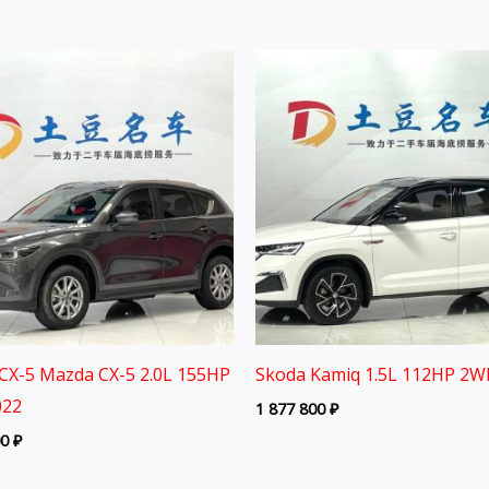
CX-5 Mazda CX-5 2.0L 155HP
Skoda Kamiq 1.5L 112HP 2W
022
1 877 800
₽
00
₽