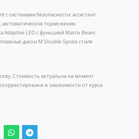
ant с системами безопасности: ассистент
й, автоматическое торможение.
 Adaptive LED с функцией Matrix Beam.
плавные диски M Double-Spoke стиля
скву. Стоимость актуальна на момент
скорректирована в зависимости от курса
W
T
h
e