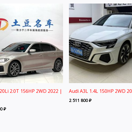
0Li 2.0T 156HP 2WD 2022 |
Audi A3L 1.4L 150HP 2WD 2
2 511 800
₽
00
₽