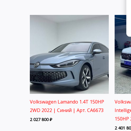
Volkswagen Lamando 1.4T 150HP
Volksw
2WD 2022 | Синий | Арт. CA6673
Intelli
150HP 
2 027 800
₽
2 401 8