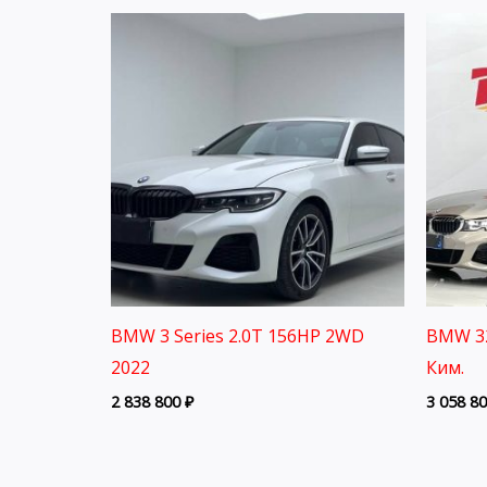
BMW 3 Series 2.0T 156HP 2WD
BMW 32
2022
Ким.
2 838 800
₽
3 058 8