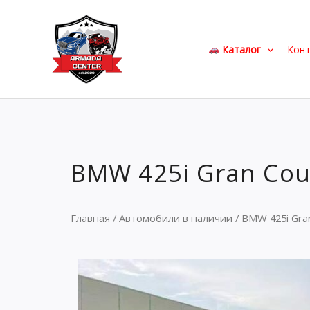
Перейти
к
содержимому
Каталог
Кон
BMW 425i Gran Coup
Главная
/
Автомобили в наличии
/ BMW 425i Gran