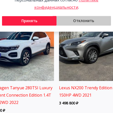
конфиденциальности
.
Принять
Отклонить
agen Tanyue 280TSI Luxury
Lexus NX200 Trendy Edition 
gent Connection Edition 1.4T
150HP 4WD 2021
2WD 2022
3 498 800
₽
00
₽