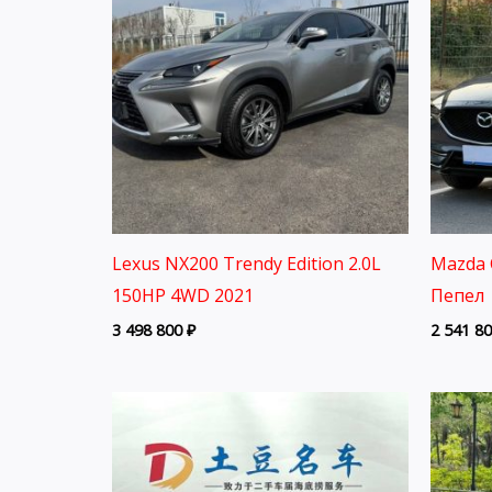
Lexus NX200 Trendy Edition 2.0L
Mazda 
150HP 4WD 2021
Пепел 
3 498 800
₽
2 541 8