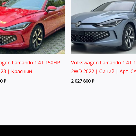
agen Lamando 1.4T 150HP
Volkswagen Lamando 1.4T 
23 | Красный
2WD 2022 | Синий | Арт. C
00
₽
2 027 800
₽