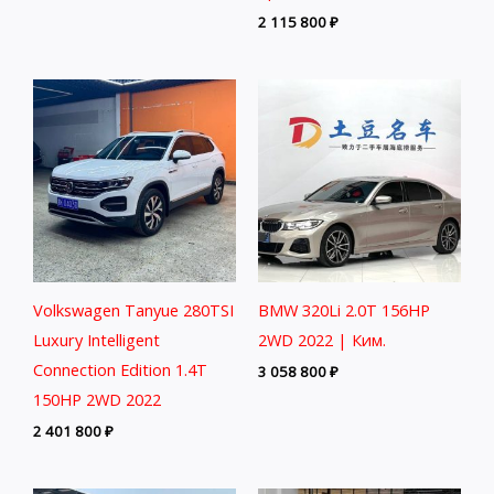
2 115 800
₽
Volkswagen Tanyue 280TSI
BMW 320Li 2.0T 156HP
Luxury Intelligent
2WD 2022 | Ким.
Connection Edition 1.4T
3 058 800
₽
150HP 2WD 2022
2 401 800
₽