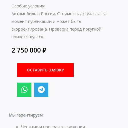
Особые условия:
Автомобиль в России. Стоимость актуальна на
момент публикации и может быть
скорректирована. Проверка перед покупкой
приветствуется.
2 750 000
₽
ОСТАВИТЬ ЗАЯВКУ
W
T
h
e
a
l
t
e
s
g
Мы гарантируем:
a
r
Честные и прозрачные условия.