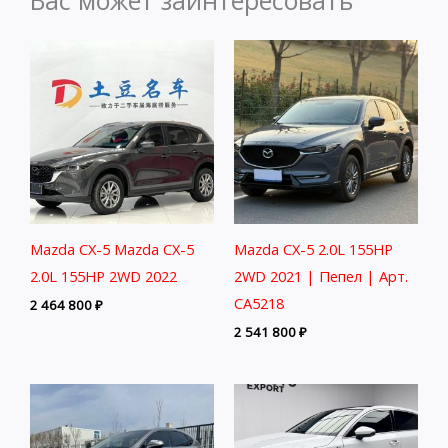
Mazda CX-5 Mazda CX-5
Mazda CX-5 2.0L 155HP
2.0L 155HP 2WD 2022
2WD 2021 | Пепел | Арт.
CA5218
2 464 800
₽
2 541 800
₽