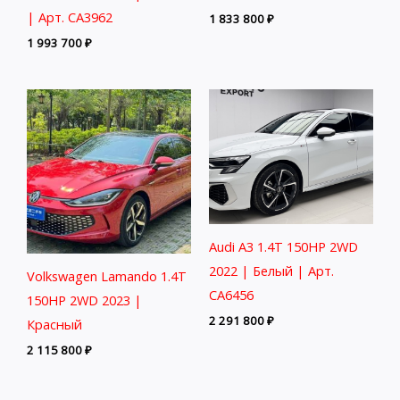
| Арт. CA3962
1 833 800
₽
1 993 700
₽
Audi A3 1.4T 150HP 2WD
2022 | Белый | Арт.
Volkswagen Lamando 1.4T
CA6456
150HP 2WD 2023 |
2 291 800
₽
Красный
2 115 800
₽