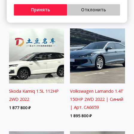
2021
CA5218
Принять
Отклонить
3 498 800
₽
2 541 800
₽
Skoda Kamiq 1.5L 112HP
Volkswagen Lamando 1.4T
2WD 2022
150HP 2WD 2022 | Синий
| Арт. CA6659
1 877 800
₽
1 895 800
₽