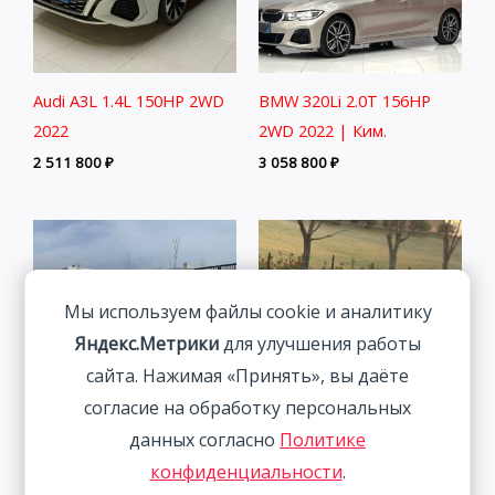
Audi A3L 1.4L 150HP 2WD
BMW 320Li 2.0T 156HP
2022
2WD 2022 | Ким.
2 511 800
₽
3 058 800
₽
Мы используем файлы cookie и аналитику
Яндекс.Метрики
для улучшения работы
сайта. Нажимая «Принять», вы даёте
согласие на обработку персональных
данных согласно
Политике
Lexus NX200 Trendy
Mazda CX-5 2.0L 155HP
конфиденциальности
.
Edition 2.0L 150HP 4WD
2WD 2021 | Пепел | Арт.