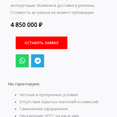
эксплуатации. Возможна доставка в регионы.
Стоимость актуальна на момент публикации.
4 850 000
₽
ОСТАВИТЬ ЗАЯВКУ
W
T
h
e
a
l
t
e
s
g
Мы гарантируем:
a
r
p
a
Честные и прозрачные условия.
p
m
Отсутствие скрытых платежей и комиссий.
Таможенное оформление.
Оформление ЭПТС на ваше имя.