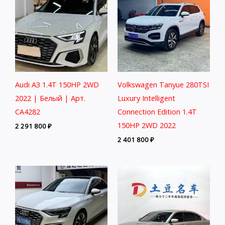
Audi A3 1.4T 150HP 2WD
Volkswagen Tanyue 280TSI
2022 | Белый | Арт.
Luxury Intelligent
CA4282
Connection Edition 1.4T
150HP 2WD 2022
2 291 800
₽
2 401 800
₽