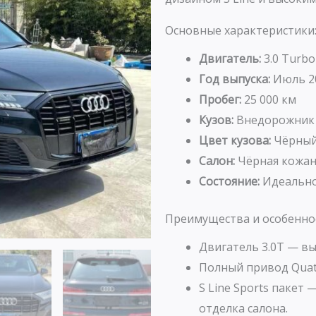
Основные характеристики
Двигатель:
3.0 Turbo
Год выпуска:
Июль 2
Пробег:
25 000 км
Кузов:
Внедорожник
Цвет кузова:
Чёрны
Салон:
Чёрная кожан
Состояние:
Идеальное
Преимущества и особенно
Двигатель 3.0T — в
Полный привод Quat
S Line Sports пакет
отделка салона.