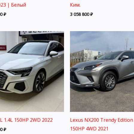
23 | Белый
Ким.
00
₽
3 058 800
₽
3L 1.4L 150HP 2WD 2022
Lexus NX200 Trendy Edition 
150HP 4WD 2021
00
₽