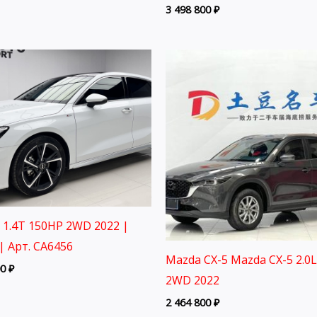
3 498 800
₽
3 1.4T 150HP 2WD 2022 |
| Арт. CA6456
Mazda CX-5 Mazda CX-5 2.0
00
₽
2WD 2022
2 464 800
₽