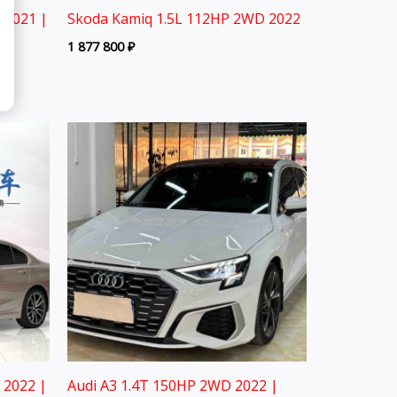
 2021 |
Skoda Kamiq 1.5L 112HP 2WD 2022
1 877 800
₽
 2022 |
Audi A3 1.4T 150HP 2WD 2022 |