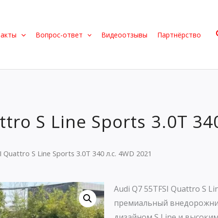
такты
Вопрос-ответ
Видеоотзывы
Партнёрство
tro S Line Sports 3.0T 34
 Quattro S Line Sports 3.0T 340 л.с. 4WD 2021
Audi Q7 55TFSI Quattro S Li
премиальный внедорожни
дизайном S Line и высоки