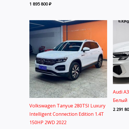
1 895 800
₽
Audi A
Белый 
Volkswagen Tanyue 280TSI Luxury
2 291 8
Intelligent Connection Edition 1.4T
150HP 2WD 2022