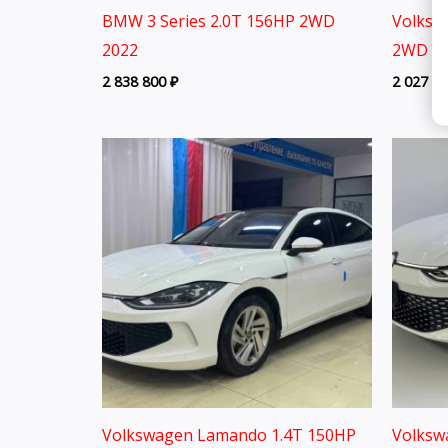
BMW 3 Series 2.0T 156HP 2WD
Volksw
2022
2WD 20
2 838 800
₽
2 027 8
Volkswagen Lamando 1.4T 150HP
Volksw