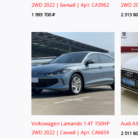
2WD 2022 | Белый | Арт. CA3962
2WD 20
1 993 700
₽
2 313 8
Volkswagen Lamando 1.4T 150HP
Audi A
2WD 2022 | Синий | Арт. CA6659
2 511 8