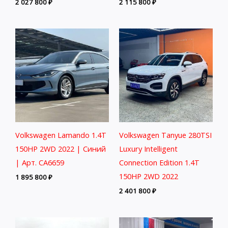
2 027 800
₽
2 115 800
₽
Volkswagen Lamando 1.4T
Volkswagen Tanyue 280TSI
150HP 2WD 2022 | Синий
Luxury Intelligent
| Арт. CA6659
Connection Edition 1.4T
150HP 2WD 2022
1 895 800
₽
2 401 800
₽