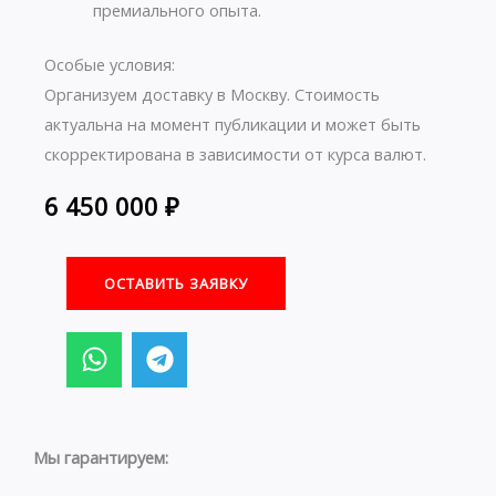
премиального опыта.
Особые условия:
Организуем доставку в Москву. Стоимость
актуальна на момент публикации и может быть
скорректирована в зависимости от курса валют.
6 450 000
₽
ОСТАВИТЬ ЗАЯВКУ
W
T
h
e
a
l
t
e
s
g
Мы гарантируем:
a
r