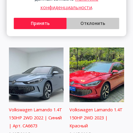
конфиденциальности
.
Lexus NX200 Trendy
Skoda Kamiq 1.5L 112HP
Edition 2.0L 150HP 4WD
2WD 2021
2021
Принять
Отклонить
1 833 800
₽
3 498 800
₽
Volkswagen Lamando 1.4T
Volkswagen Lamando 1.4T
150HP 2WD 2022 | Синий
150HP 2WD 2023 |
| Арт. CA6673
Красный