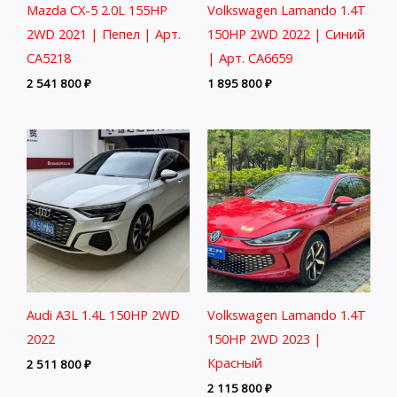
Mazda CX-5 2.0L 155HP
Volkswagen Lamando 1.4T
2WD 2021 | Пепел | Арт.
150HP 2WD 2022 | Синий
CA5218
| Арт. CA6659
2 541 800
₽
1 895 800
₽
Audi A3L 1.4L 150HP 2WD
Volkswagen Lamando 1.4T
2022
150HP 2WD 2023 |
Красный
2 511 800
₽
2 115 800
₽