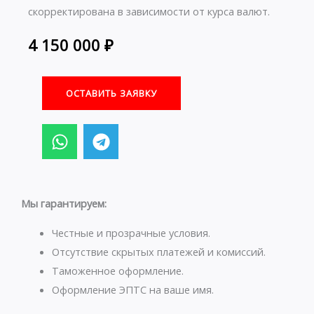
скорректирована в зависимости от курса валют.
4 150 000
₽
ОСТАВИТЬ ЗАЯВКУ
W
T
h
e
a
l
t
e
s
g
Мы гарантируем:
a
r
p
a
Честные и прозрачные условия.
p
m
Отсутствие скрытых платежей и комиссий.
Таможенное оформление.
Оформление ЭПТС на ваше имя.