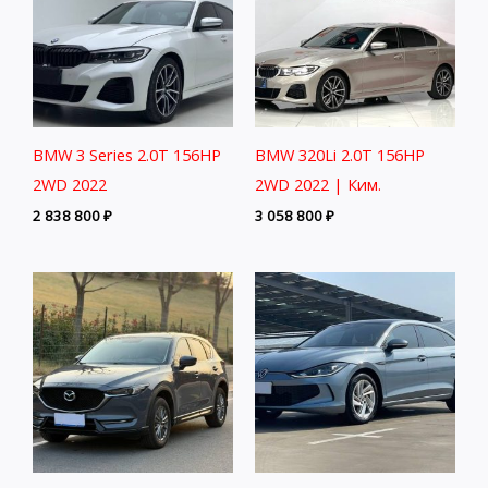
BMW 3 Series 2.0T 156HP
BMW 320Li 2.0T 156HP
2WD 2022
2WD 2022 | Ким.
2 838 800
₽
3 058 800
₽