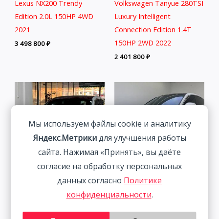
Lexus NX200 Trendy
Volkswagen Tanyue 280TSI
Edition 2.0L 150HP 4WD
Luxury Intelligent
2021
Connection Edition 1.4T
150HP 2WD 2022
3 498 800
₽
2 401 800
₽
Мы используем файлы cookie и аналитику
Яндекс.Метрики
для улучшения работы
сайта. Нажимая «Принять», вы даёте
согласие на обработку персональных
данных согласно
Политике
Audi A3 1.4T 150HP 2WD
Volkswagen Lamando 1.4T
конфиденциальности
.
2022 | Белый | Арт.
150HP 2WD 2023 | Белый
CA4282
2 313 800
₽