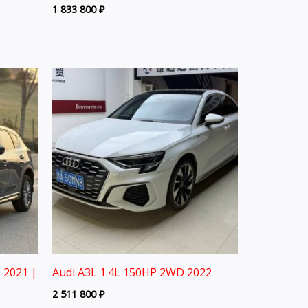
1 833 800
₽
 2021 |
Audi A3L 1.4L 150HP 2WD 2022
2 511 800
₽