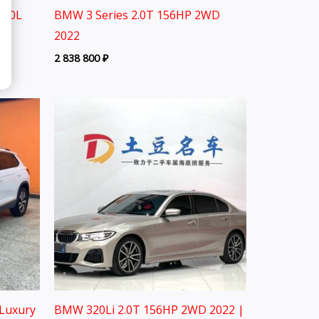
2.0L
BMW 3 Series 2.0T 156HP 2WD
2022
2 838 800
₽
Luxury
BMW 320Li 2.0T 156HP 2WD 2022 |