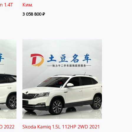
on 1.4T
Ким.
3 058 800
₽
D 2022
Skoda Kamiq 1.5L 112HP 2WD 2021