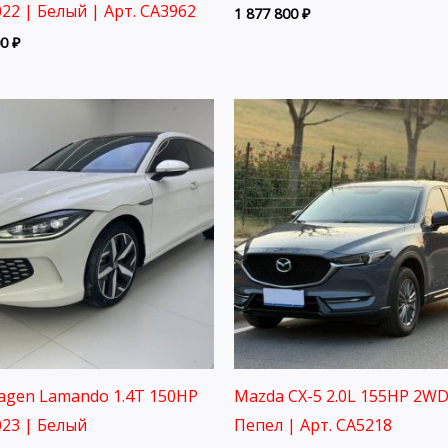
22 | Белый | Арт. CA3962
1 877 800
₽
00
₽
agen Lamando 1.4T 150HP
Mazda CX-5 2.0L 155HP 2WD
23 | Белый
Пепел | Арт. CA5218