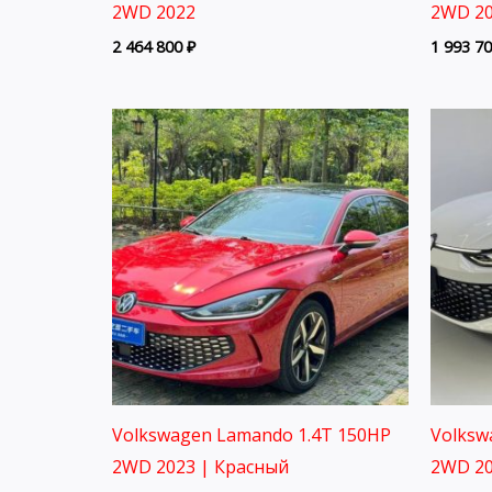
2WD 2022
2WD 20
2 464 800
₽
1 993 7
Volkswagen Lamando 1.4T 150HP
Volksw
2WD 2023 | Красный
2WD 20