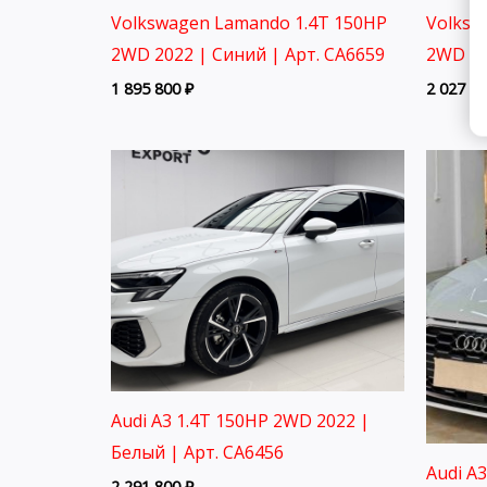
Volkswagen Lamando 1.4T 150HP
Volksw
2WD 2022 | Синий | Арт. CA6659
2WD 20
1 895 800
₽
2 027 8
Audi A3 1.4T 150HP 2WD 2022 |
Белый | Арт. CA6456
Audi A
2 291 800
₽