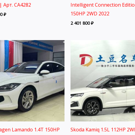
| Арт. CA4282
Intelligent Connection Editi
150HP 2WD 2022
00
₽
2 401 800
₽
agen Lamando 1.4T 150HP
Skoda Kamiq 1.5L 112HP 2W