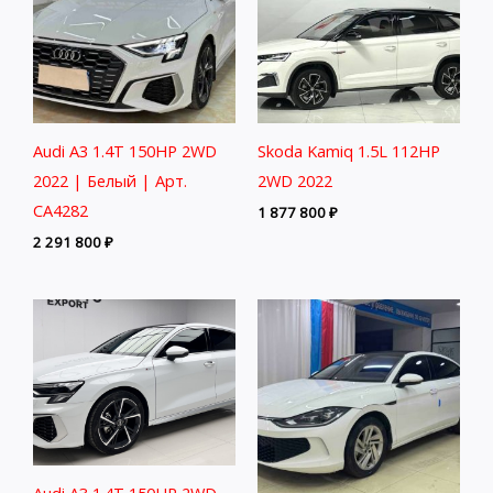
Audi A3 1.4T 150HP 2WD
Skoda Kamiq 1.5L 112HP
2022 | Белый | Арт.
2WD 2022
CA4282
1 877 800
₽
2 291 800
₽
Audi A3 1.4T 150HP 2WD