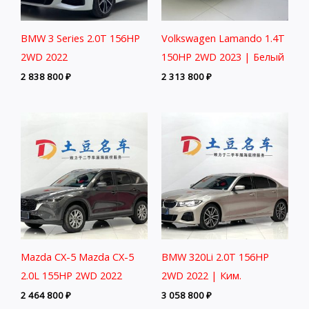
BMW 3 Series 2.0T 156HP
Volkswagen Lamando 1.4T
2WD 2022
150HP 2WD 2023 | Белый
2 838 800
₽
2 313 800
₽
Mazda CX-5 Mazda CX-5
BMW 320Li 2.0T 156HP
2.0L 155HP 2WD 2022
2WD 2022 | Ким.
2 464 800
₽
3 058 800
₽