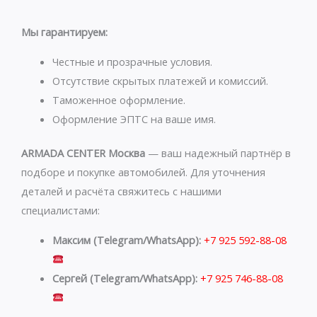
t
e
s
g
Мы гарантируем:
a
r
p
a
Честные и прозрачные условия.
p
m
Отсутствие скрытых платежей и комиссий.
Таможенное оформление.
Оформление ЭПТС на ваше имя.
ARMADA CENTER Москва
— ваш надежный партнёр в
подборе и покупке автомобилей. Для уточнения
деталей и расчёта свяжитесь с нашими
специалистами:
Максим (Telegram/WhatsApp):
+7 925 592-88-08
Сергей (Telegram/WhatsApp):
+7 925 746-88-08