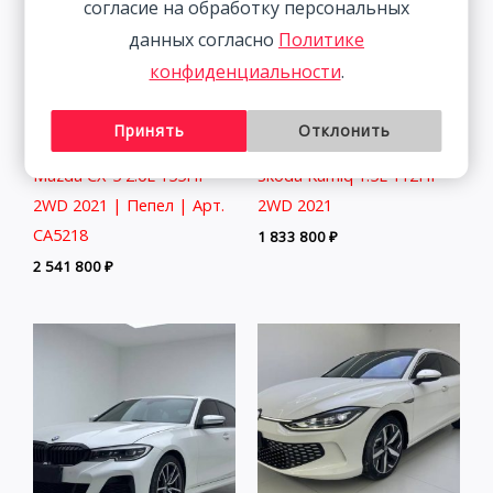
согласие на обработку персональных
данных согласно
Политике
конфиденциальности
.
Принять
Отклонить
Mazda CX-5 2.0L 155HP
Skoda Kamiq 1.5L 112HP
2WD 2021 | Пепел | Арт.
2WD 2021
CA5218
1 833 800
₽
2 541 800
₽