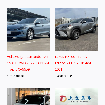
Volkswagen Lamando 1.4T
Lexus NX200 Trendy
150HP 2WD 2022 | Синий
Edition 2.0L 150HP 4WD
| Арт. CA6659
2021
1 895 800
₽
3 498 800
₽