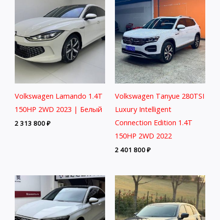
Volkswagen Lamando 1.4T
Volkswagen Tanyue 280TSI
150HP 2WD 2023 | Белый
Luxury Intelligent
Connection Edition 1.4T
2 313 800
₽
150HP 2WD 2022
2 401 800
₽