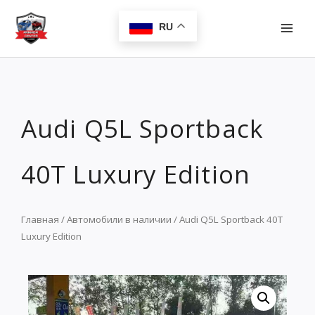
Перейти
MAI
к
RU
MEN
содержимому
Audi Q5L Sportback
40T Luxury Edition
Главная
/
Автомобили в наличии
/ Audi Q5L Sportback 40T
Luxury Edition