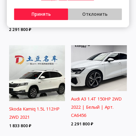
Audi A3 1.4T 150HP 2WD
Mazda CX-5 Mazda CX-5
2022 | Белый | Арт.
2.0L 155HP 2WD 2022
Принять
Отклонить
CA4282
2 464 800
₽
2 291 800
₽
Audi A3 1.4T 150HP 2WD
2022 | Белый | Арт.
Skoda Kamiq 1.5L 112HP
CA6456
2WD 2021
2 291 800
₽
1 833 800
₽