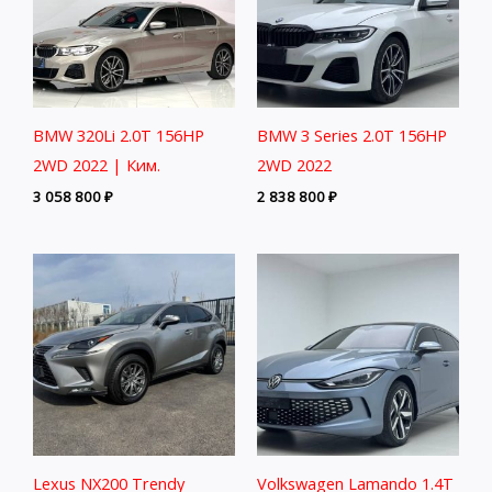
BMW 320Li 2.0T 156HP
BMW 3 Series 2.0T 156HP
2WD 2022 | Ким.
2WD 2022
3 058 800
₽
2 838 800
₽
Lexus NX200 Trendy
Volkswagen Lamando 1.4T