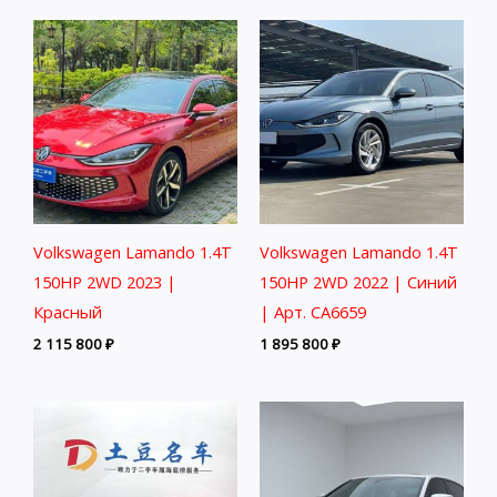
Volkswagen Lamando 1.4T
Volkswagen Lamando 1.4T
150HP 2WD 2023 |
150HP 2WD 2022 | Синий
Красный
| Арт. CA6659
2 115 800
₽
1 895 800
₽