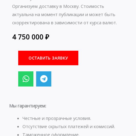
Организуем доставку в Москву. Стоимость
актуальна на момент публикации и может быть
скорректирована в зависимости от курса валют.
4 750 000
₽
ОСТАВИТЬ ЗАЯВКУ
W
T
h
e
a
l
t
e
s
g
Мы гарантируем:
a
r
p
a
Честные и прозрачные условия.
p
m
Отсутствие скрытых платежей и комиссий.
Таможенное оформление.