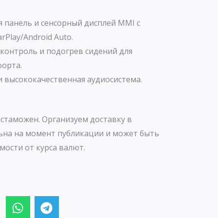
 панель и сенсорный дисплей MMI с
rPlay/Android Auto.
контроль и подогрев сидений для
орта.
 высококачественная аудиосистема.
стаможен. Организуем доставку в
ьна на момент публикации и может быть
мости от курса валют.
W
T
h
e