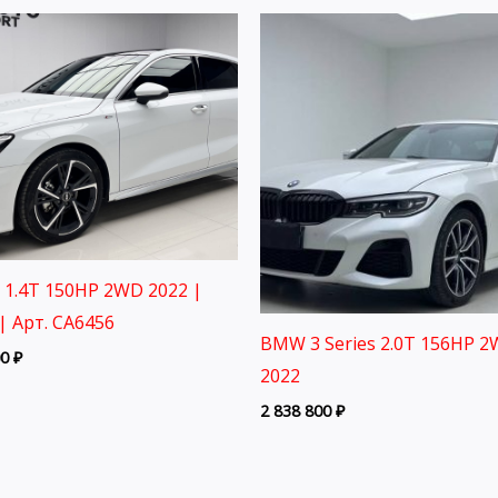
3 1.4T 150HP 2WD 2022 |
| Арт. CA6456
BMW 3 Series 2.0T 156HP 
00
₽
2022
2 838 800
₽