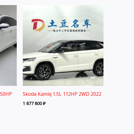
150HP
Skoda Kamiq 1.5L 112HP 2WD 2022
1 877 800
₽