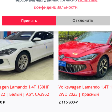
конфиденциальности
.
Принять
Отклонить
agen Lamando 1.4T 150HP
Volkswagen Lamando 1.4T 
22 | Белый | Арт. CA3962
2WD 2023 | Красный
00
₽
2 115 800
₽