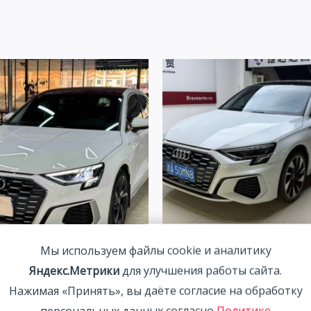
Мы используем файлы cookie и аналитику
3 1.4T 150HP 2WD 2022 |
Audi A3L 1.4L 150HP 2WD 2
Яндекс.Метрики
для улучшения работы сайта.
| Арт. CA4282
2 511 800
₽
Нажимая «Принять», вы даёте согласие на обработку
00
₽
персональных данных согласно
Политике