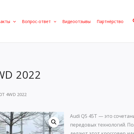
такты
Вопрос-ответ
Видеоотзывы
Партнёрство
4WD 2022
.0T 4WD 2022
Audi Q5 45T — это сочетан
передовых технологий. П
делают этот кроссовер ид