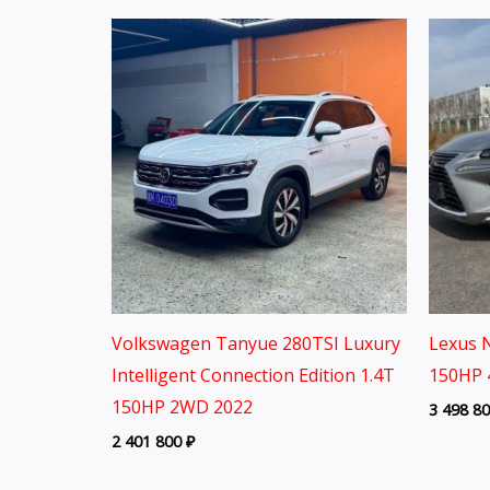
Volkswagen Tanyue 280TSI Luxury
Lexus N
Intelligent Connection Edition 1.4T
150HP 
150HP 2WD 2022
3 498 8
2 401 800
₽