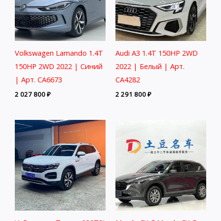
Volkswagen Lamando 1.4T
Audi A3 1.4T 150HP 2WD
150HP 2WD 2022 | Синий
2022 | Белый | Арт.
| Арт. CA6673
CA4282
2 027 800
₽
2 291 800
₽