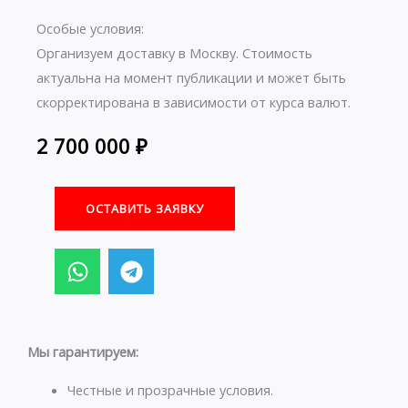
Особые условия:
Организуем доставку в Москву. Стоимость
актуальна на момент публикации и может быть
скорректирована в зависимости от курса валют.
2 700 000
₽
ОСТАВИТЬ ЗАЯВКУ
W
T
h
e
a
l
t
e
s
g
Мы гарантируем:
a
r
p
a
Честные и прозрачные условия.