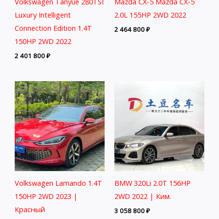
Volkswagen Tanyue 280TSI
Mazda CX-5 Mazda CX-5
Luxury Intelligent
2.0L 155HP 2WD 2022
Connection Edition 1.4T
2 464 800
₽
150HP 2WD 2022
2 401 800
₽
Volkswagen Lamando 1.4T
BMW 320Li 2.0T 156HP
150HP 2WD 2023 |
2WD 2022 | Ким.
Красный
3 058 800
₽