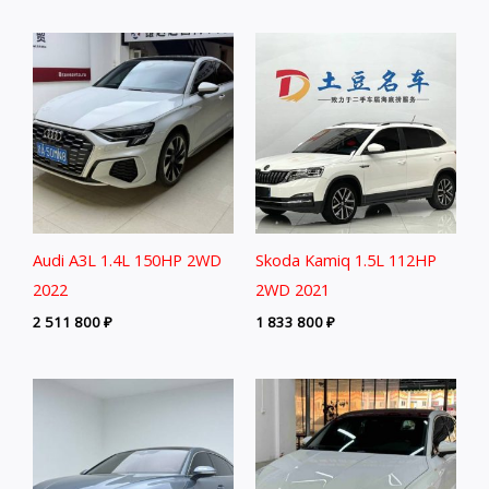
Audi A3L 1.4L 150HP 2WD
Skoda Kamiq 1.5L 112HP
2022
2WD 2021
2 511 800
₽
1 833 800
₽