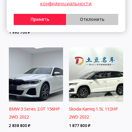
конфиденциальности
.
Volkswagen Lamando 1.4T
Volkswagen Lamando 1.4T
150HP 2WD 2022 | Белый
150HP 2WD 2023 | Белый
Принять
Отклонить
| Арт. CA3962
2 313 800
₽
1 993 700
₽
BMW 3 Series 2.0T 156HP
Skoda Kamiq 1.5L 112HP
2WD 2022
2WD 2022
2 838 800
₽
1 877 800
₽