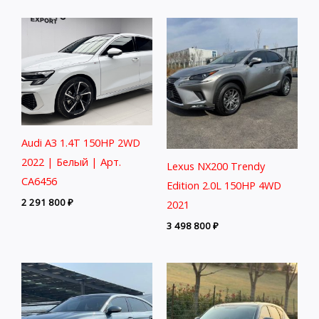
Audi A3 1.4T 150HP 2WD
2022 | Белый | Арт.
Lexus NX200 Trendy
CA6456
Edition 2.0L 150HP 4WD
2 291 800
₽
2021
3 498 800
₽