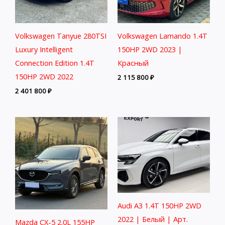
Volkswagen Tanyue 280TSI
Volkswagen Lamando 1.4T
Luxury Intelligent
150HP 2WD 2023 |
Connection Edition 1.4T
Красный
150HP 2WD 2022
2 115 800
₽
2 401 800
₽
Audi A3 1.4T 150HP 2WD
2022 | Белый | Арт.
Mazda CX-5 2.0L 155HP