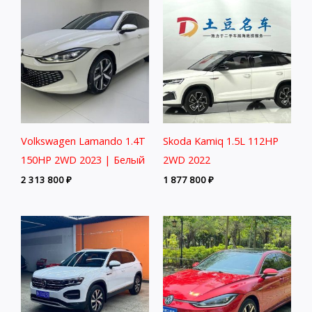
Volkswagen Lamando 1.4T
Skoda Kamiq 1.5L 112HP
150HP 2WD 2023 | Белый
2WD 2022
2 313 800
₽
1 877 800
₽