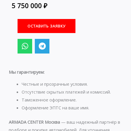
5 750 000
₽
ОСТАВИТЬ ЗАЯВКУ
W
T
h
e
a
l
t
e
s
g
Мы гарантируем:
a
r
p
a
Честные и прозрачные условия.
p
m
Отсутствие скрытых платежей и комиссий.
Таможенное оформление.
Оформление ЭПТС на ваше имя.
ARMADA CENTER Москва
— ваш надежный партнёр в
подборе и покупке автомобилей. Для уточнения