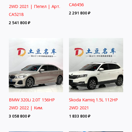
CA6456
2WD 2021 | Пепел | Арт.
2 291 800
₽
CA5218
2 541 800
₽
BMW 320Li 2.0T 156HP
Skoda Kamiq 1.5L 112HP
2WD 2022 | Ким.
2WD 2021
3 058 800
₽
1 833 800
₽