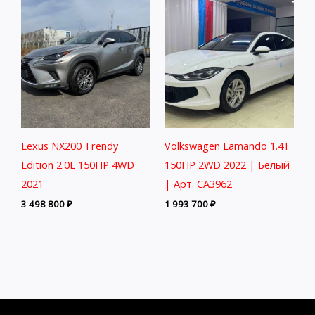
Lexus NX200 Trendy
Volkswagen Lamando 1.4T
Edition 2.0L 150HP 4WD
150HP 2WD 2022 | Белый
2021
| Арт. CA3962
3 498 800
₽
1 993 700
₽