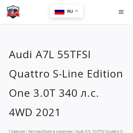
Перейти
MAI
к
RU
MEN
содержимому
Audi A7L 55TFSI
Quattro S-Line Edition
One 3.0T 340 л.с.
4WD 2021
Главная
/
Автомобили в наличии
/ Audi A7L 55TFSI Quattro S-