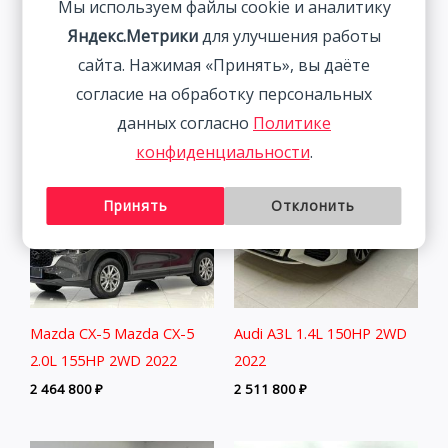
Мы используем файлы cookie и аналитику
2WD 2022
150HP 2WD 2022 | Синий
Яндекс.Метрики
для улучшения работы
| Арт. CA6673
2 838 800
₽
сайта. Нажимая «Принять», вы даёте
2 027 800
₽
согласие на обработку персональных
данных согласно
Политике
конфиденциальности
.
Принять
Отклонить
Mazda CX-5 Mazda CX-5
Audi A3L 1.4L 150HP 2WD
2.0L 155HP 2WD 2022
2022
2 464 800
₽
2 511 800
₽