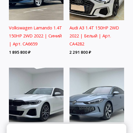
Volkswagen Lamando 1.4T
Audi A3 1.4T 150HP 2WD
150HP 2WD 2022 | Синий
2022 | Белый | Арт.
| Арт. CA6659
CA4282
1 895 800
₽
2 291 800
₽
BMW 3 Series 2.0T 156HP
Volkswagen Lamando 1.4T