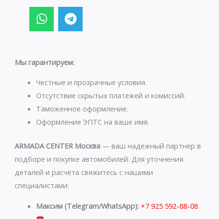
W
T
h
e
a
l
t
e
s
g
Мы гарантируем:
a
r
p
a
Честные и прозрачные условия.
p
m
Отсутствие скрытых платежей и комиссий.
Таможенное оформление.
Оформление ЭПТС на ваше имя.
ARMADA CENTER Москва
— ваш надежный партнёр в
подборе и покупке автомобилей. Для уточнения
деталей и расчёта свяжитесь с нашими
специалистами:
Максим (Telegram/WhatsApp):
+7 925 592-88-08