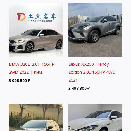
BMW 320Li 2.0T 156HP
Lexus NX200 Trendy
2WD 2022 | Ким.
Edition 2.0L 150HP 4WD
2021
3 058 800
₽
3 498 800
₽