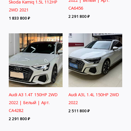
Skoda Kamiq 1.5L 112HP
CA6456
2WD 2021
2 291 800
₽
1 833 800
₽
Audi A3 1.4T 150HP 2WD
Audi A3L 1.4L 150HP 2WD
2022 | Белый | Арт.
2022
CA4282
2 511 800
₽
2 291 800
₽