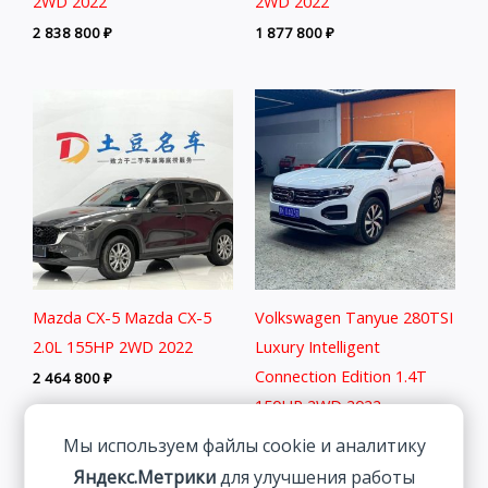
2WD 2022
2WD 2022
2 838 800
₽
1 877 800
₽
Mazda CX-5 Mazda CX-5
Volkswagen Tanyue 280TSI
2.0L 155HP 2WD 2022
Luxury Intelligent
Connection Edition 1.4T
2 464 800
₽
150HP 2WD 2022
2 401 800
₽
Мы используем файлы cookie и аналитику
Яндекс.Метрики
для улучшения работы