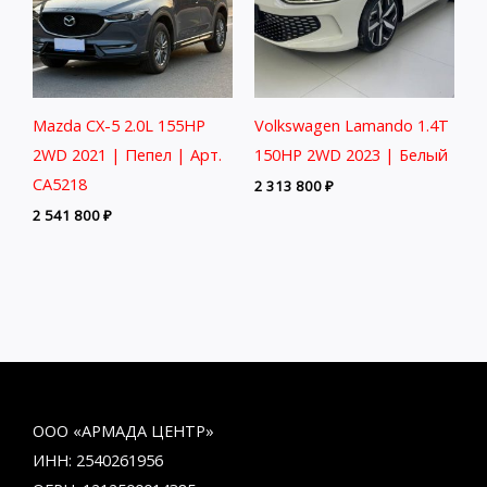
Mazda CX-5 2.0L 155HP
Volkswagen Lamando 1.4T
2WD 2021 | Пепел | Арт.
150HP 2WD 2023 | Белый
CA5218
2 313 800
₽
2 541 800
₽
ООО «АРМАДА ЦЕНТР»
ИНН: 2540261956