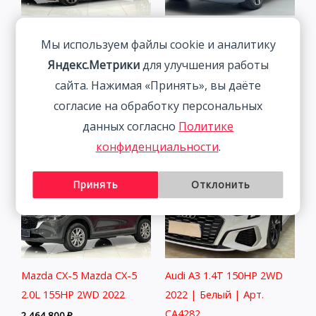
BMW 320Li 2.0T 156HP
Volkswagen Lamando 1.4T
Мы используем файлы cookie и аналитику
2WD 2022 | Ким.
150HP 2WD 2022 | Синий
Яндекс.Метрики
для улучшения работы
| Арт. CA6673
3 058 800
₽
сайта. Нажимая «Принять», вы даёте
2 027 800
₽
согласие на обработку персональных
данных согласно
Политике
конфиденциальности
.
Принять
Отклонить
Mazda CX-5 Mazda CX-5
Audi A3 1.4T 150HP 2WD
2.0L 155HP 2WD 2022
2022 | Белый | Арт.
CA4282
2 464 800
₽