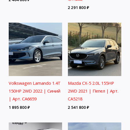
2 291 800
₽
Volkswagen Lamando 1.4T
Mazda CX-5 2.0L 155HP
150HP 2WD 2022 | Синий
2WD 2021 | Пепел | Арт.
| Арт. CA6659
CA5218
1 895 800
₽
2 541 800
₽