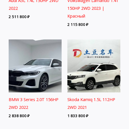
Audi A3L 1.4L 150HP 2WD
Volkswagen Lamando 1.4T
2022
150HP 2WD 2023 |
Красный
2 511 800
₽
2 115 800
₽
BMW 3 Series 2.0T 156HP
Skoda Kamiq 1.5L 112HP
2WD 2022
2WD 2021
2 838 800
₽
1 833 800
₽