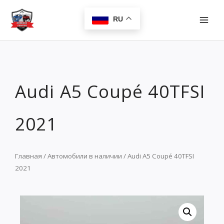
Перейти
MAI
к
RU
MEN
содержимому
Audi A5 Coupé 40TFSI
2021
Главная
/
Автомобили в наличии
/ Audi A5 Coupé 40TFSI
2021