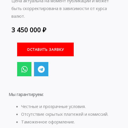
Цена актуальна на момент публикации и может
быть скорректирована в зависимости от курса
валют.
3 450 000
₽
ОСТАВИТЬ ЗАЯВКУ
W
T
h
e
a
l
t
e
s
g
Мы гарантируем:
a
r
p
a
Честные и прозрачные условия.
p
m
Отсутствие скрытых платежей и комиссий.
Таможенное оформление.