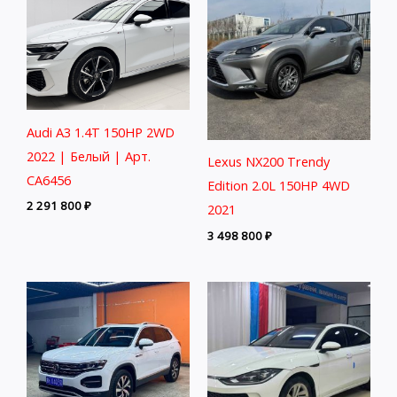
Audi A3 1.4T 150HP 2WD
2022 | Белый | Арт.
Lexus NX200 Trendy
CA6456
Edition 2.0L 150HP 4WD
2 291 800
₽
2021
3 498 800
₽