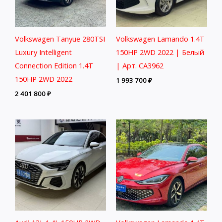
Volkswagen Tanyue 280TSI
Volkswagen Lamando 1.4T
Luxury Intelligent
150HP 2WD 2022 | Белый
Connection Edition 1.4T
| Арт. CA3962
150HP 2WD 2022
1 993 700
₽
2 401 800
₽